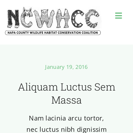
Skip
to
Togg
content
Navi
HOME
ABOUT US
January 19, 2016
MEETINGS
Aliquam Luctus Sem
Massa
CONTACT US
Nam lacinia arcu tortor,
FLYERS
nec luctus nibh dignissim