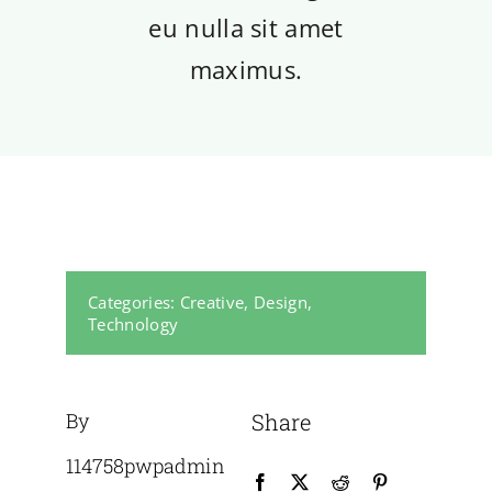
eu nulla sit amet
maximus.
Categories:
Creative
,
Design
,
Technology
By
Share
114758pwpadmin